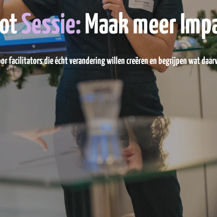
ot
Sessie:
Maak meer Impac
or facilitators die écht verandering willen creëren en begrijpen wat daar