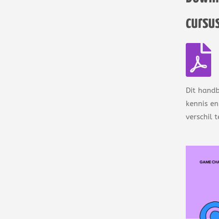
cursu
Dit handb
kennis en
verschil 