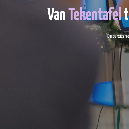
Van
Tekentafel
t
De cursus vo