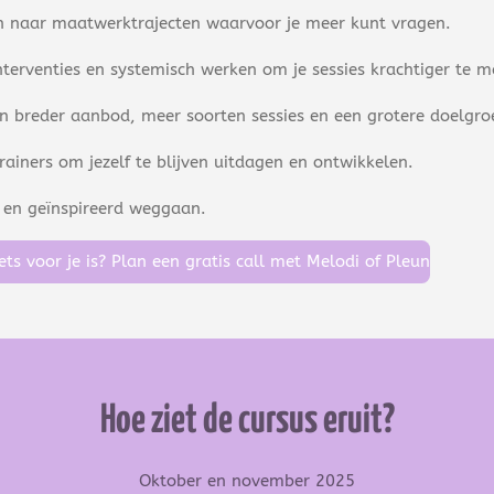
en naar maatwerktrajecten waarvoor je meer kunt vragen.
nterventies en systemisch werken om je sessies krachtiger te 
een breder aanbod, meer soorten sessies en een grotere doelgro
rainers om jezelf te blijven uitdagen en ontwikkelen.
s en geïnspireerd weggaan.
ets voor je is? Plan een gratis call met Melodi of Pleun
Hoe ziet de cursus eruit?
Oktober en november 2025