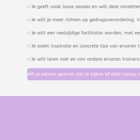
✅Je geeft vaak losse sessies en wilt deze omzett
✅Je wilt je meer richten op gedragsverandering, i
✅Je wilt een veelzijdige facilitator worden, met 
✅Je zoekt inspiratie en concrete tips van ervaren t
✅Je wilt leren met en van andere ervaren trainer
Wil je samen sparren om te kijken of deze cursus i