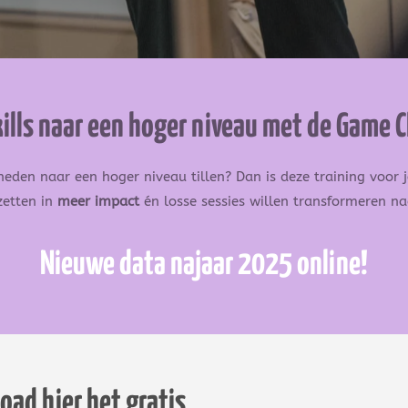
r skills naar een hoger niveau met de Game
gheden naar een hoger niveau tillen?
Dan is deze training voor 
zetten in
meer impact
én losse sessies willen transformeren n
Nieuwe data najaar 2025 online!
ad hier het gratis