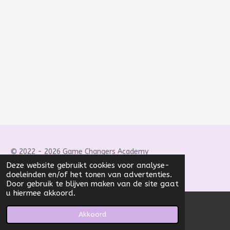
© 2022 - 2026 Game Changers Academy
Deze website gebruikt cookies voor analyse-
Powered by
JouwWeb
doeleinden en/of het tonen van advertenties.
Door gebruik te blijven maken van de site gaat
u hiermee akkoord.
Akkoord
E-mailadres