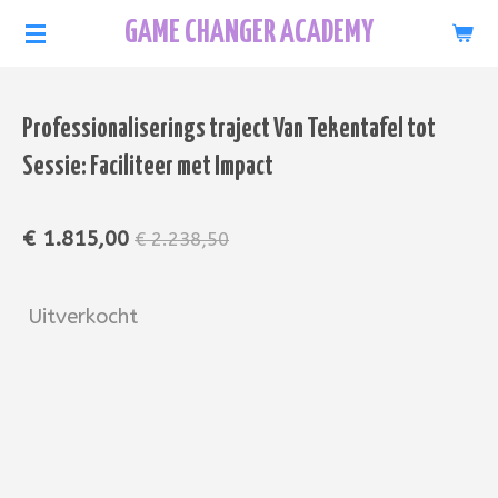
Ga
GAME CHANGER ACADEMY
direct
naar
de
Professionaliserings traject Van Tekentafel tot
hoofdinhoud
Sessie: Faciliteer met Impact
€ 1.815,00
€ 2.238,50
Uitverkocht